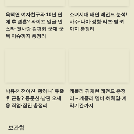
옥택연 여자친구와 10년 연
소녀시대 태연 레전드 분석!
애 후 결혼? 와이프 얼굴·인
사주·나이·성형·리즈·발·키
스타·첫사랑 김평화·군대·군
까지 총정리
복 이슈까지 총정리
박유천 전여친 ‘황하나’ 유출
케플러 김채현 레전드 총정
후 근황? 등문신·남편 오세
리 – 케플러 멤버·해체일·계
용 직업·집안 총정리
약기간까지
보관함