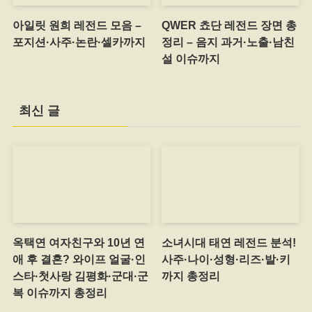
아일릿 원희 레전드 모음 –
QWER 쵸단 레전드 장면 총
포지션·사주·논란·셀카까지
정리 – 음지 과거·노출·남친
설 이슈까지
최신 글
옥택연 여자친구와 10년 연
소녀시대 태연 레전드 분석!
애 후 결혼? 와이프 얼굴·인
사주·나이·성형·리즈·발·키
스타·첫사랑 김평화·군대·군
까지 총정리
복 이슈까지 총정리